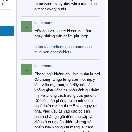
to be worn every day while matching
0
almost every outfit.
lamerhome
L
Hãy đến với lamer Home để sắm
ngay những sản phẩm phù hợp
https://lamerhomeshop.com/danh-
muc-san-pham/chieu/
lamerhome
L
Phòng ngủ không chỉ đơn thuần là nơi
để chúng ta ngả lưng sau một ngày
làm việc mệt mỏi, mà đây còn là
không gian riêng tư phản ánh gu thẩm
mỹ và phong cách sống của gia chủ.
Để biến căn phòng trở thành chốn
nghỉ dưỡng đích thực 5 sao ngay tại
nhà, việc đầu tư vào các bộ sản
phẩm chăn ga gối đệm cao cấp là
điều vô cùng cần thiết. Những sản
phẩm này không chỉ mang lại cảm