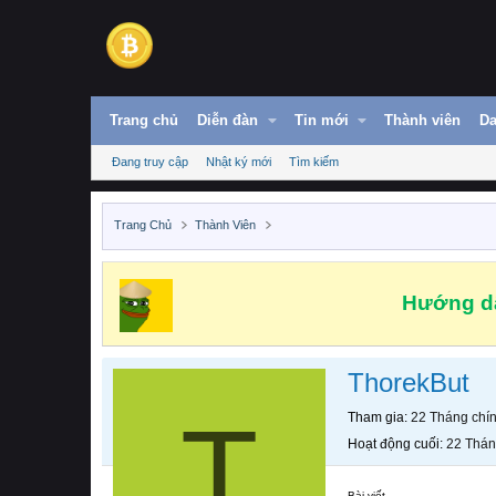
Trang chủ
Diễn đàn
Tin mới
Thành viên
Da
Đang truy cập
Nhật ký mới
Tìm kiếm
Trang Chủ
Thành Viên
Hướng dẫ
ThorekBut
T
Tham gia
22 Tháng chí
Hoạt động cuối
22 Thán
Bài viết