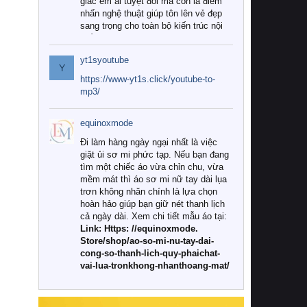
giác êm ái tuyệt đối mà còn là điểm
nhấn nghệ thuật giúp tôn lên vẻ đẹp
sang trọng cho toàn bộ kiến trúc nội
thất.
yt1syoutube
Tuy nhiên, giữa thị trường đa dạng
Y
với vô vàn thương hiệu và mẫu mã
https://www-yt1s.click/youtube-to-
như hiện nay, làm thế nào để chọn
mp3/
được những bộ chăn ga gối đệm cao
cấp thực sự chất lượng, phù hợp với
equinoxmode
khí hậu và nhu cầu sử dụng của gia
đình? Hãy cùng chúng tôi đi tìm lời
Đi làm hàng ngày ngại nhất là việc
giải đáp chi tiết qua bài viết dưới đây.
giặt ủi sơ mi phức tạp. Nếu bạn đang
tìm một chiếc áo vừa chỉn chu, vừa
1. Tại sao các gia đình hiện đại lại ưa
mềm mát thì áo sơ mi nữ tay dài lụa
chuộng chăn ga gối đệm cao cấp?
trơn không nhăn chính là lựa chọn
hoàn hảo giúp bạn giữ nét thanh lịch
Khác với các dòng sản phẩm thông
cả ngày dài. Xem chi tiết mẫu áo tại:
thường, những bộ chăn ga gối đệm
Link: Https: //equinoxmode.
cao cấp trải qua quy trình sản xuất
Store/shop/ao-so-mi-nu-tay-dai-
nghiêm ngặt từ khâu chọn lọc nguyên
cong-so-thanh-lich-quy-phaichat-
liệu tự nhiên đến công nghệ dệt
vai-lua-tronkhong-nhanthoang-mat/
nhuộm hiện đại không chứa hóa chất
độc hại. Khi sử dụng dòng sản phẩm
này, bạn sẽ cảm nhận rõ rệt sự khác