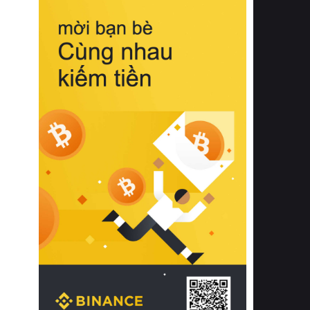
biệt từ bề mặt vải mềm mịn, khả năng
thoáng khí tuyệt vời cho đến độ đàn
hồi chuẩn xác của phần đệm nâng đỡ
cột sống.
Bên cạnh đó, việc lựa chọn các dòng
sản phẩm đạt chuẩn chất lượng quốc
tế còn giúp ngăn ngừa tình trạng kích
ứng da, hạn chế sự phát triển của vi
khuẩn và nấm mốc trong điều kiện
thời tiết nóng ẩm. Bạn có thể tìm hiểu
thêm các nghiên cứu khoa học về tác
động của giấc ngủ và môi trường
phòng ngủ đối với sức khỏe con
người tại Sleep Foundation (External
Link) để có cái nhìn toàn diện hơn.
2. Các tiêu chí vàng khi lựa chọn
chăn ga gối đệm cao cấp cho phòng
ngủ
Để sở hữu một bộ chăn ga gối đệm
cao cấp hoàn hảo cả về thẩm mỹ lẫn
công năng, người tiêu dùng cần cân
nhắc kỹ lưỡng các tiêu chí quan trọng