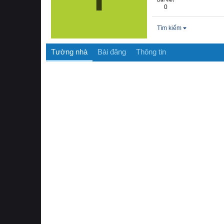
0
Tìm kiếm
Tường nhà
Bài đăng
Thông tin