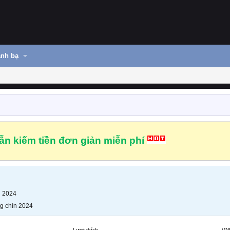
nh bạ
n kiếm tiền đơn giản miễn phí
n 2024
g chín 2024
Lượt thích
VN