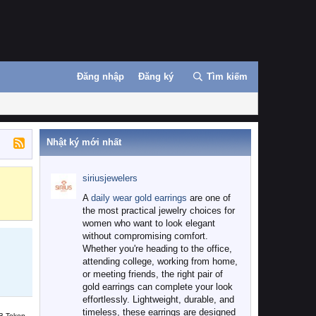
Đăng nhập
Đăng ký
Tìm kiếm
Nhật ký mới nhất
siriusjewelers
Binance
MEXC
A
daily wear gold earrings
are one of
the most practical jewelry choices for
women who want to look elegant
without compromising comfort.
Whether you're heading to the office,
attending college, working from home,
or meeting friends, the right pair of
gold earrings can complete your look
effortlessly. Lightweight, durable, and
timeless, these earrings are designed
B Token