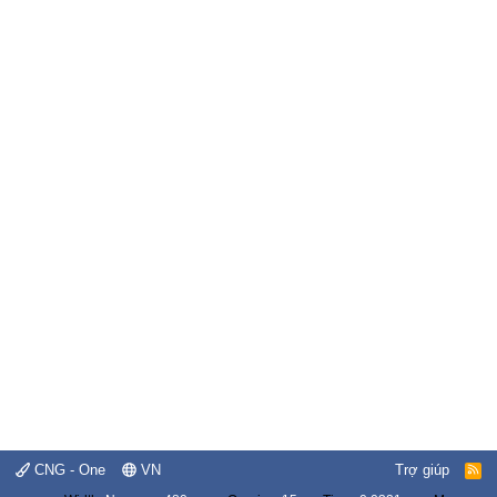
CNG - One
VN
Trợ giúp
R
S