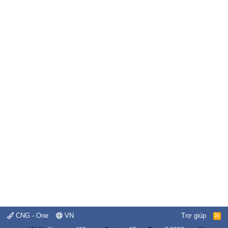
CNG - One
VN
Trợ giúp
R
S