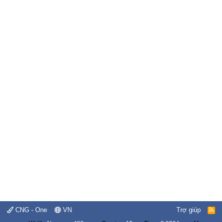
CNG - One
VN
Trợ giúp
R
S