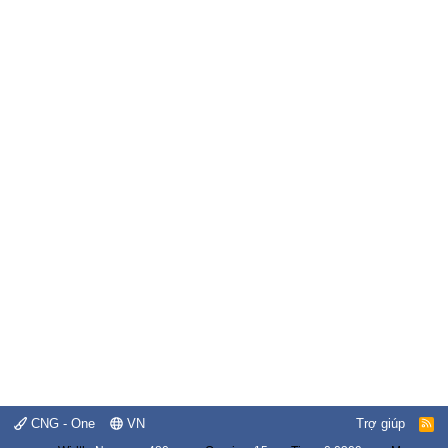
CNG - One
VN
Trợ giúp
R
S