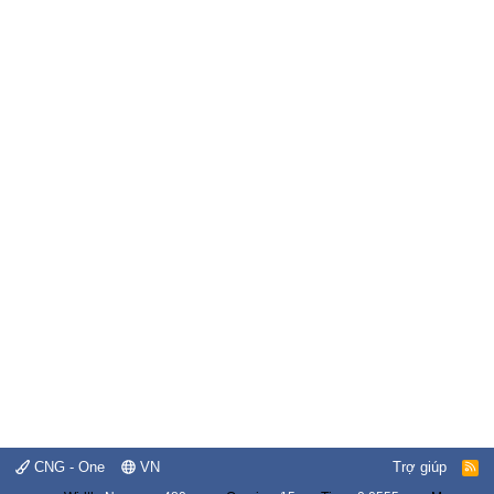
CNG - One
VN
Trợ giúp
R
S