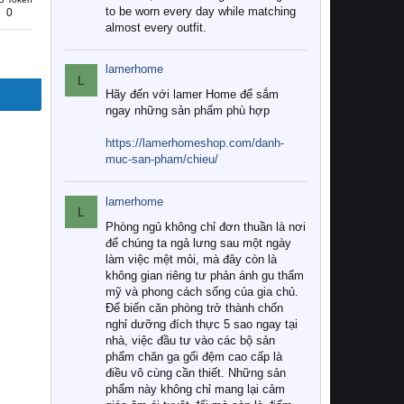
to be worn every day while matching
0
almost every outfit.
lamerhome
L
Hãy đến với lamer Home để sắm
ngay những sản phẩm phù hợp
https://lamerhomeshop.com/danh-
muc-san-pham/chieu/
lamerhome
L
Phòng ngủ không chỉ đơn thuần là nơi
để chúng ta ngả lưng sau một ngày
làm việc mệt mỏi, mà đây còn là
không gian riêng tư phản ánh gu thẩm
mỹ và phong cách sống của gia chủ.
Để biến căn phòng trở thành chốn
nghỉ dưỡng đích thực 5 sao ngay tại
nhà, việc đầu tư vào các bộ sản
phẩm chăn ga gối đệm cao cấp là
điều vô cùng cần thiết. Những sản
phẩm này không chỉ mang lại cảm