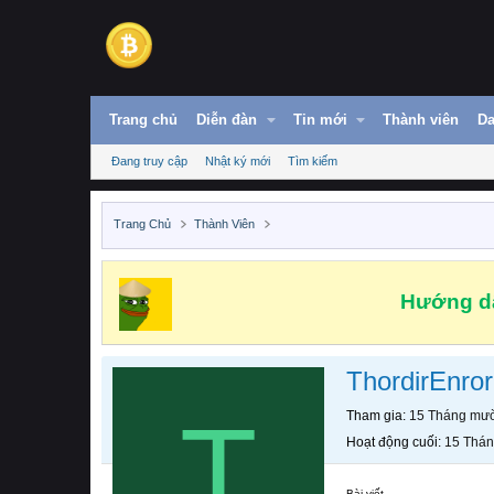
Trang chủ
Diễn đàn
Tin mới
Thành viên
Da
Đang truy cập
Nhật ký mới
Tìm kiếm
Trang Chủ
Thành Viên
Hướng dẫ
ThordirEnro
T
Tham gia
15 Tháng mườ
Hoạt động cuối
15 Thán
Bài viết