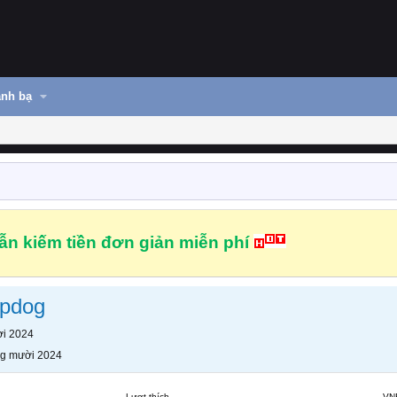
nh bạ
n kiếm tiền đơn giản miễn phí
rpdog
i 2024
g mười 2024
Lượt thích
VN