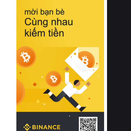
biệt từ bề mặt vải mềm mịn, khả năng
thoáng khí tuyệt vời cho đến độ đàn
hồi chuẩn xác của phần đệm nâng đỡ
cột sống.
Bên cạnh đó, việc lựa chọn các dòng
sản phẩm đạt chuẩn chất lượng quốc
tế còn giúp ngăn ngừa tình trạng kích
ứng da, hạn chế sự phát triển của vi
khuẩn và nấm mốc trong điều kiện
thời tiết nóng ẩm. Bạn có thể tìm hiểu
thêm các nghiên cứu khoa học về tác
động của giấc ngủ và môi trường
phòng ngủ đối với sức khỏe con
người tại Sleep Foundation (External
Link) để có cái nhìn toàn diện hơn.
2. Các tiêu chí vàng khi lựa chọn
chăn ga gối đệm cao cấp cho phòng
ngủ
Để sở hữu một bộ chăn ga gối đệm
cao cấp hoàn hảo cả về thẩm mỹ lẫn
công năng, người tiêu dùng cần cân
nhắc kỹ lưỡng các tiêu chí quan trọng