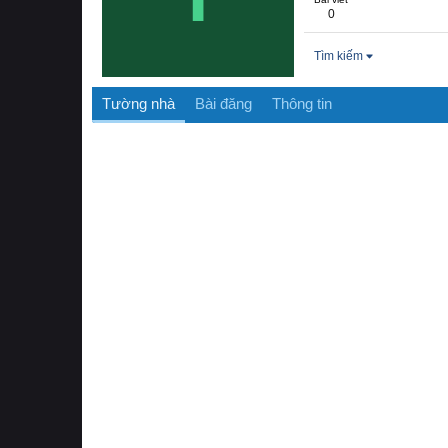
0
Tìm kiếm
Tường nhà
Bài đăng
Thông tin