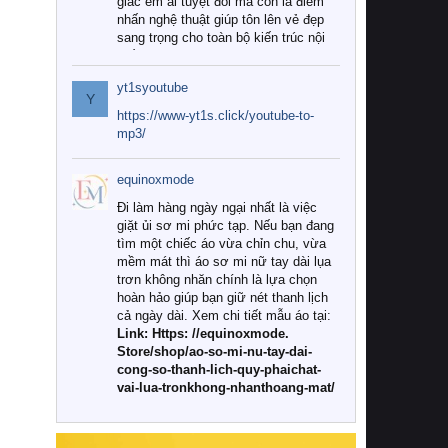
giác êm ái tuyệt đối mà còn là điểm
nhấn nghệ thuật giúp tôn lên vẻ đẹp
sang trọng cho toàn bộ kiến trúc nội
thất.
yt1syoutube
Tuy nhiên, giữa thị trường đa dạng
Y
với vô vàn thương hiệu và mẫu mã
https://www-yt1s.click/youtube-to-
như hiện nay, làm thế nào để chọn
mp3/
được những bộ chăn ga gối đệm cao
cấp thực sự chất lượng, phù hợp với
equinoxmode
khí hậu và nhu cầu sử dụng của gia
đình? Hãy cùng chúng tôi đi tìm lời
Đi làm hàng ngày ngại nhất là việc
giải đáp chi tiết qua bài viết dưới đây.
giặt ủi sơ mi phức tạp. Nếu bạn đang
tìm một chiếc áo vừa chỉn chu, vừa
1. Tại sao các gia đình hiện đại lại ưa
mềm mát thì áo sơ mi nữ tay dài lụa
chuộng chăn ga gối đệm cao cấp?
trơn không nhăn chính là lựa chọn
hoàn hảo giúp bạn giữ nét thanh lịch
Khác với các dòng sản phẩm thông
cả ngày dài. Xem chi tiết mẫu áo tại:
thường, những bộ chăn ga gối đệm
Link: Https: //equinoxmode.
cao cấp trải qua quy trình sản xuất
Store/shop/ao-so-mi-nu-tay-dai-
nghiêm ngặt từ khâu chọn lọc nguyên
cong-so-thanh-lich-quy-phaichat-
liệu tự nhiên đến công nghệ dệt
vai-lua-tronkhong-nhanthoang-mat/
nhuộm hiện đại không chứa hóa chất
độc hại. Khi sử dụng dòng sản phẩm
này, bạn sẽ cảm nhận rõ rệt sự khác