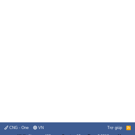
CNG - One
VN
Trợ giúp
R
S