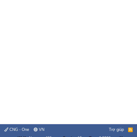
CNG - One
VN
Trợ giúp
R
S