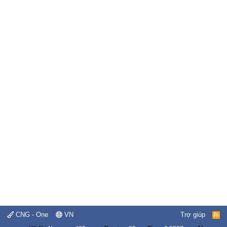
CNG - One
VN
Trợ giúp
R
S