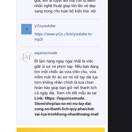
giác êm ái tuyệt đối mà còn là điểm
nhấn nghệ thuật giúp tôn lên vẻ đẹp
sang trọng cho toàn bộ kiến trúc nội
thất.
yt1syoutube
Tuy nhiên, giữa thị trường đa dạng
Y
với vô vàn thương hiệu và mẫu mã
https://www-yt1s.click/youtube-to-
như hiện nay, làm thế nào để chọn
mp3/
được những bộ chăn ga gối đệm cao
cấp thực sự chất lượng, phù hợp với
equinoxmode
khí hậu và nhu cầu sử dụng của gia
đình? Hãy cùng chúng tôi đi tìm lời
Đi làm hàng ngày ngại nhất là việc
giải đáp chi tiết qua bài viết dưới đây.
giặt ủi sơ mi phức tạp. Nếu bạn đang
tìm một chiếc áo vừa chỉn chu, vừa
1. Tại sao các gia đình hiện đại lại ưa
mềm mát thì áo sơ mi nữ tay dài lụa
chuộng chăn ga gối đệm cao cấp?
trơn không nhăn chính là lựa chọn
hoàn hảo giúp bạn giữ nét thanh lịch
Khác với các dòng sản phẩm thông
cả ngày dài. Xem chi tiết mẫu áo tại:
thường, những bộ chăn ga gối đệm
Link: Https: //equinoxmode.
cao cấp trải qua quy trình sản xuất
Store/shop/ao-so-mi-nu-tay-dai-
nghiêm ngặt từ khâu chọn lọc nguyên
cong-so-thanh-lich-quy-phaichat-
liệu tự nhiên đến công nghệ dệt
vai-lua-tronkhong-nhanthoang-mat/
nhuộm hiện đại không chứa hóa chất
độc hại. Khi sử dụng dòng sản phẩm
này, bạn sẽ cảm nhận rõ rệt sự khác