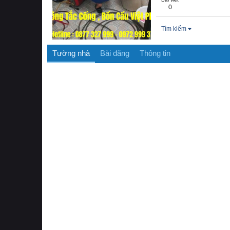
0
Tìm kiếm
Tường nhà
Bài đăng
Thông tin