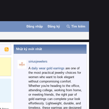
Đăng nhập
Đăng ký
Tìm kiếm
Nhật ký mới nhất
siriusjewelers
Binance
MEXC
A
daily wear gold earrings
are one of
the most practical jewelry choices for
women who want to look elegant
without compromising comfort.
Whether you're heading to the office,
attending college, working from home,
or meeting friends, the right pair of
gold earrings can complete your look
effortlessly. Lightweight, durable, and
timeless, these earrings are designed
B Token