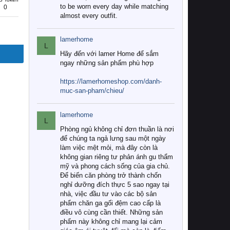
to be worn every day while matching
0
almost every outfit.
lamerhome
L
Hãy đến với lamer Home để sắm
ngay những sản phẩm phù hợp
https://lamerhomeshop.com/danh-
muc-san-pham/chieu/
lamerhome
L
Phòng ngủ không chỉ đơn thuần là nơi
để chúng ta ngả lưng sau một ngày
làm việc mệt mỏi, mà đây còn là
không gian riêng tư phản ánh gu thẩm
mỹ và phong cách sống của gia chủ.
Để biến căn phòng trở thành chốn
nghỉ dưỡng đích thực 5 sao ngay tại
nhà, việc đầu tư vào các bộ sản
phẩm chăn ga gối đệm cao cấp là
điều vô cùng cần thiết. Những sản
phẩm này không chỉ mang lại cảm