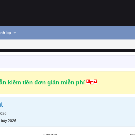
nh bạ
n kiếm tiền đơn giản miễn phí
t
2026
 bảy 2026
Lượt thích
VN