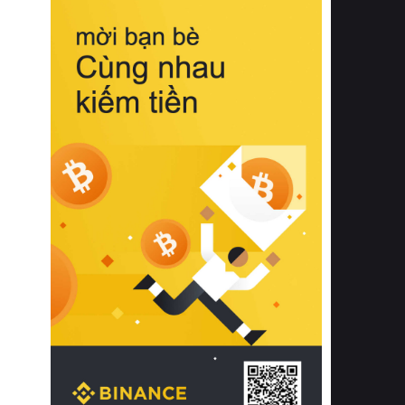
biệt từ bề mặt vải mềm mịn, khả năng
thoáng khí tuyệt vời cho đến độ đàn
hồi chuẩn xác của phần đệm nâng đỡ
cột sống.
Bên cạnh đó, việc lựa chọn các dòng
sản phẩm đạt chuẩn chất lượng quốc
tế còn giúp ngăn ngừa tình trạng kích
ứng da, hạn chế sự phát triển của vi
khuẩn và nấm mốc trong điều kiện
thời tiết nóng ẩm. Bạn có thể tìm hiểu
thêm các nghiên cứu khoa học về tác
động của giấc ngủ và môi trường
phòng ngủ đối với sức khỏe con
người tại Sleep Foundation (External
Link) để có cái nhìn toàn diện hơn.
2. Các tiêu chí vàng khi lựa chọn
chăn ga gối đệm cao cấp cho phòng
ngủ
Để sở hữu một bộ chăn ga gối đệm
cao cấp hoàn hảo cả về thẩm mỹ lẫn
công năng, người tiêu dùng cần cân
nhắc kỹ lưỡng các tiêu chí quan trọng