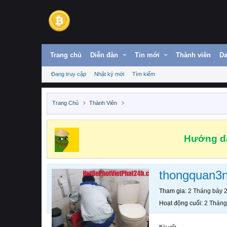
Trang chủ
Diễn đàn
Tin mới
Thành viên
Da
Đang truy cập
Nhật ký mới
Tìm kiếm
Trang Chủ
Thành Viên
Hướng dẫ
thongquan3n
Tham gia
2 Tháng bảy 
Hoạt động cuối
2 Tháng
Bài viết