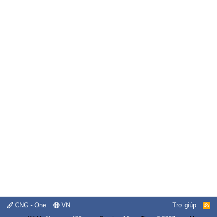
CNG - One
VN
Trợ giúp
R
S