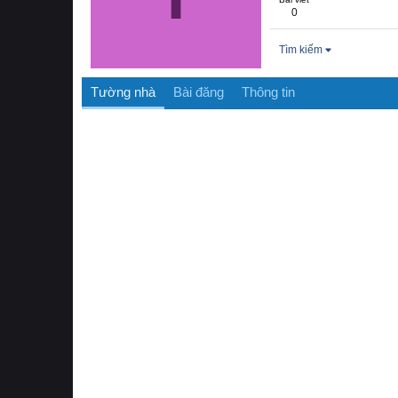
0
Tìm kiếm
Tường nhà
Bài đăng
Thông tin