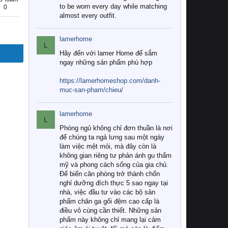
to be worn every day while matching
0
almost every outfit.
lamerhome
L
Hãy đến với lamer Home để sắm
ngay những sản phẩm phù hợp
https://lamerhomeshop.com/danh-
muc-san-pham/chieu/
lamerhome
L
Phòng ngủ không chỉ đơn thuần là nơi
để chúng ta ngả lưng sau một ngày
làm việc mệt mỏi, mà đây còn là
không gian riêng tư phản ánh gu thẩm
mỹ và phong cách sống của gia chủ.
Để biến căn phòng trở thành chốn
nghỉ dưỡng đích thực 5 sao ngay tại
nhà, việc đầu tư vào các bộ sản
phẩm chăn ga gối đệm cao cấp là
điều vô cùng cần thiết. Những sản
phẩm này không chỉ mang lại cảm