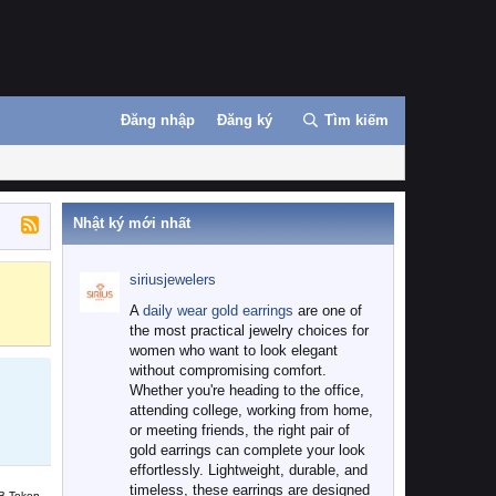
Đăng nhập
Đăng ký
Tìm kiếm
Nhật ký mới nhất
siriusjewelers
Binance
MEXC
A
daily wear gold earrings
are one of
the most practical jewelry choices for
women who want to look elegant
without compromising comfort.
Whether you're heading to the office,
attending college, working from home,
or meeting friends, the right pair of
gold earrings can complete your look
effortlessly. Lightweight, durable, and
timeless, these earrings are designed
B Token