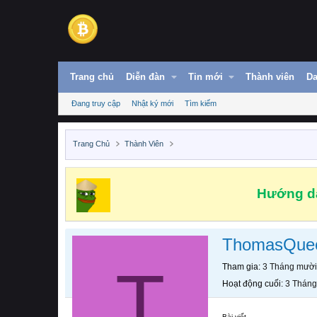
Trang chủ
Diễn đàn
Tin mới
Thành viên
Da
Đang truy cập
Nhật ký mới
Tìm kiếm
Trang Chủ
Thành Viên
Hướng dẫ
ThomasQue
T
Tham gia
3 Tháng mười
Hoạt động cuối
3 Tháng
Bài viết