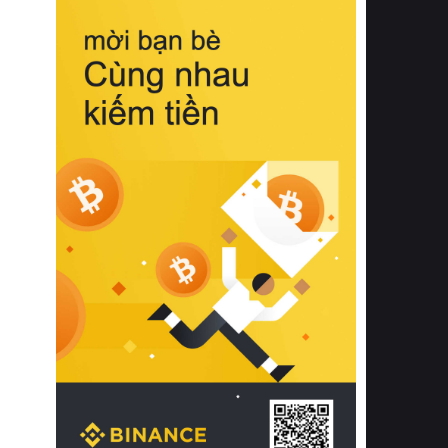
biệt từ bề mặt vải mềm mịn, khả năng
thoáng khí tuyệt vời cho đến độ đàn
hồi chuẩn xác của phần đệm nâng đỡ
cột sống.
Bên cạnh đó, việc lựa chọn các dòng
sản phẩm đạt chuẩn chất lượng quốc
tế còn giúp ngăn ngừa tình trạng kích
ứng da, hạn chế sự phát triển của vi
khuẩn và nấm mốc trong điều kiện
thời tiết nóng ẩm. Bạn có thể tìm hiểu
thêm các nghiên cứu khoa học về tác
động của giấc ngủ và môi trường
phòng ngủ đối với sức khỏe con
người tại Sleep Foundation (External
Link) để có cái nhìn toàn diện hơn.
2. Các tiêu chí vàng khi lựa chọn
chăn ga gối đệm cao cấp cho phòng
ngủ
Để sở hữu một bộ chăn ga gối đệm
cao cấp hoàn hảo cả về thẩm mỹ lẫn
công năng, người tiêu dùng cần cân
nhắc kỹ lưỡng các tiêu chí quan trọng