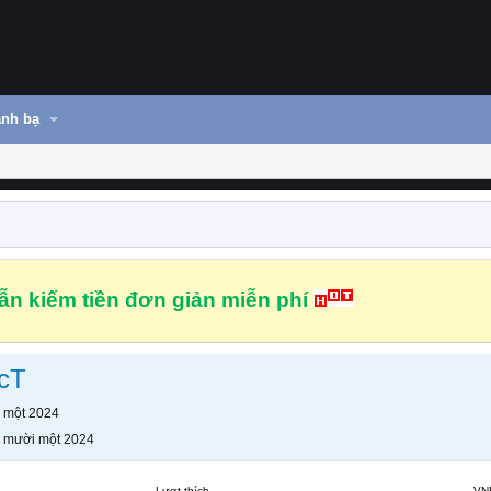
nh bạ
n kiếm tiền đơn giản miễn phí
cT
 một 2024
 mười một 2024
Lượt thích
VN