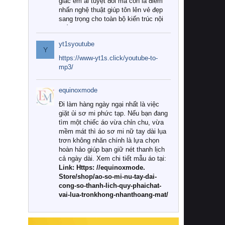
giác êm ái tuyệt đối mà còn là điểm
nhấn nghệ thuật giúp tôn lên vẻ đẹp
sang trọng cho toàn bộ kiến trúc nội
thất.
yt1syoutube
Tuy nhiên, giữa thị trường đa dạng
Y
với vô vàn thương hiệu và mẫu mã
https://www-yt1s.click/youtube-to-
như hiện nay, làm thế nào để chọn
mp3/
được những bộ chăn ga gối đệm cao
cấp thực sự chất lượng, phù hợp với
equinoxmode
khí hậu và nhu cầu sử dụng của gia
đình? Hãy cùng chúng tôi đi tìm lời
Đi làm hàng ngày ngại nhất là việc
giải đáp chi tiết qua bài viết dưới đây.
giặt ủi sơ mi phức tạp. Nếu bạn đang
tìm một chiếc áo vừa chỉn chu, vừa
1. Tại sao các gia đình hiện đại lại ưa
mềm mát thì áo sơ mi nữ tay dài lụa
chuộng chăn ga gối đệm cao cấp?
trơn không nhăn chính là lựa chọn
hoàn hảo giúp bạn giữ nét thanh lịch
Khác với các dòng sản phẩm thông
cả ngày dài. Xem chi tiết mẫu áo tại:
thường, những bộ chăn ga gối đệm
Link: Https: //equinoxmode.
cao cấp trải qua quy trình sản xuất
Store/shop/ao-so-mi-nu-tay-dai-
nghiêm ngặt từ khâu chọn lọc nguyên
cong-so-thanh-lich-quy-phaichat-
liệu tự nhiên đến công nghệ dệt
vai-lua-tronkhong-nhanthoang-mat/
nhuộm hiện đại không chứa hóa chất
độc hại. Khi sử dụng dòng sản phẩm
này, bạn sẽ cảm nhận rõ rệt sự khác