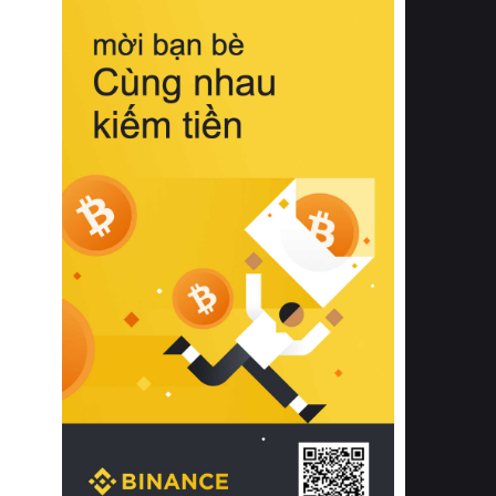
biệt từ bề mặt vải mềm mịn, khả năng
thoáng khí tuyệt vời cho đến độ đàn
hồi chuẩn xác của phần đệm nâng đỡ
cột sống.
Bên cạnh đó, việc lựa chọn các dòng
sản phẩm đạt chuẩn chất lượng quốc
tế còn giúp ngăn ngừa tình trạng kích
ứng da, hạn chế sự phát triển của vi
khuẩn và nấm mốc trong điều kiện
thời tiết nóng ẩm. Bạn có thể tìm hiểu
thêm các nghiên cứu khoa học về tác
động của giấc ngủ và môi trường
phòng ngủ đối với sức khỏe con
người tại Sleep Foundation (External
Link) để có cái nhìn toàn diện hơn.
2. Các tiêu chí vàng khi lựa chọn
chăn ga gối đệm cao cấp cho phòng
ngủ
Để sở hữu một bộ chăn ga gối đệm
cao cấp hoàn hảo cả về thẩm mỹ lẫn
công năng, người tiêu dùng cần cân
nhắc kỹ lưỡng các tiêu chí quan trọng