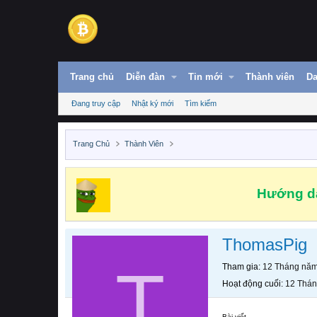
Trang chủ
Diễn đàn
Tin mới
Thành viên
Da
Đang truy cập
Nhật ký mới
Tìm kiếm
Trang Chủ
Thành Viên
Hướng dẫ
ThomasPig
T
Tham gia
12 Tháng nă
Hoạt động cuối
12 Thá
Bài viết