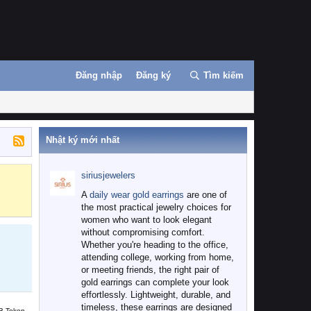
Đăng nhập
Đăng ký
Tìm kiếm
Nhật ký mới nhất
siriusjewelers
Binance
MEXC
A
daily wear gold earrings
are one of
the most practical jewelry choices for
women who want to look elegant
without compromising comfort.
Whether you're heading to the office,
attending college, working from home,
or meeting friends, the right pair of
gold earrings can complete your look
effortlessly. Lightweight, durable, and
timeless, these earrings are designed
B Token