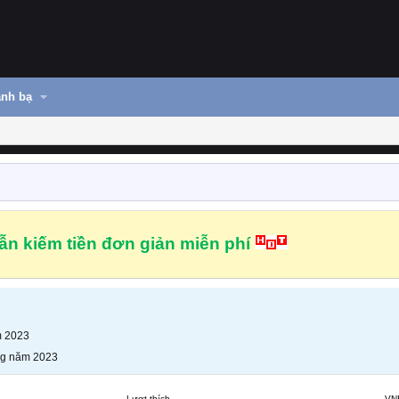
nh bạ
n kiếm tiền đơn giản miễn phí
m 2023
ng năm 2023
Lượt thích
VN