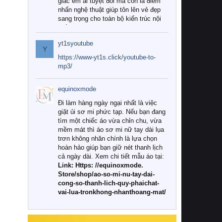
giác êm ái tuyệt đối mà còn là điểm
nhấn nghệ thuật giúp tôn lên vẻ đẹp
sang trọng cho toàn bộ kiến trúc nội
thất.
yt1syoutube
Tuy nhiên, giữa thị trường đa dạng
Y
với vô vàn thương hiệu và mẫu mã
https://www-yt1s.click/youtube-to-
như hiện nay, làm thế nào để chọn
mp3/
được những bộ chăn ga gối đệm cao
cấp thực sự chất lượng, phù hợp với
equinoxmode
khí hậu và nhu cầu sử dụng của gia
đình? Hãy cùng chúng tôi đi tìm lời
Đi làm hàng ngày ngại nhất là việc
giải đáp chi tiết qua bài viết dưới đây.
giặt ủi sơ mi phức tạp. Nếu bạn đang
tìm một chiếc áo vừa chỉn chu, vừa
1. Tại sao các gia đình hiện đại lại ưa
mềm mát thì áo sơ mi nữ tay dài lụa
chuộng chăn ga gối đệm cao cấp?
trơn không nhăn chính là lựa chọn
hoàn hảo giúp bạn giữ nét thanh lịch
Khác với các dòng sản phẩm thông
cả ngày dài. Xem chi tiết mẫu áo tại:
thường, những bộ chăn ga gối đệm
Link: Https: //equinoxmode.
cao cấp trải qua quy trình sản xuất
Store/shop/ao-so-mi-nu-tay-dai-
nghiêm ngặt từ khâu chọn lọc nguyên
cong-so-thanh-lich-quy-phaichat-
liệu tự nhiên đến công nghệ dệt
vai-lua-tronkhong-nhanthoang-mat/
nhuộm hiện đại không chứa hóa chất
độc hại. Khi sử dụng dòng sản phẩm
này, bạn sẽ cảm nhận rõ rệt sự khác