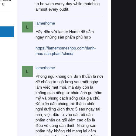
to be worn every day while matching
0
almost every outfit.
lamerhome
L
Hãy đến với lamer Home để sắm
ngay những sản phẩm phù hợp
https://lamerhomeshop.com/danh-
muc-san-pham/chieu/
lamerhome
L
Phòng ngủ không chỉ đơn thuần là nơi
để chúng ta ngả lưng sau một ngày
làm việc mệt mỏi, mà đây còn là
không gian riêng tư phản ánh gu thẩm
mỹ và phong cách sống của gia chủ.
Để biến căn phòng trở thành chốn
nghỉ dưỡng đích thực 5 sao ngay tại
nhà, việc đầu tư vào các bộ sản
phẩm chăn ga gối đệm cao cấp là
điều vô cùng cần thiết. Những sản
phẩm này không chỉ mang lại cảm