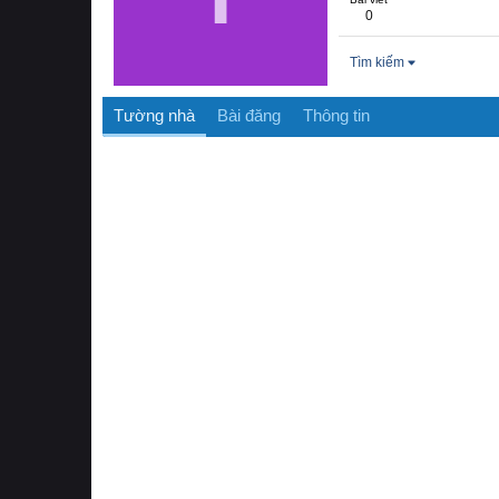
0
Tìm kiếm
Tường nhà
Bài đăng
Thông tin