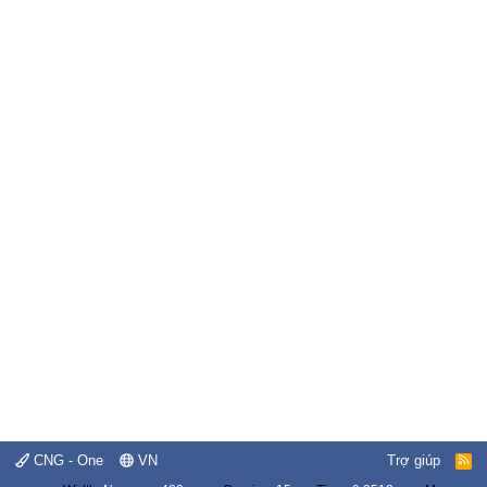
CNG - One
VN
Trợ giúp
R
S