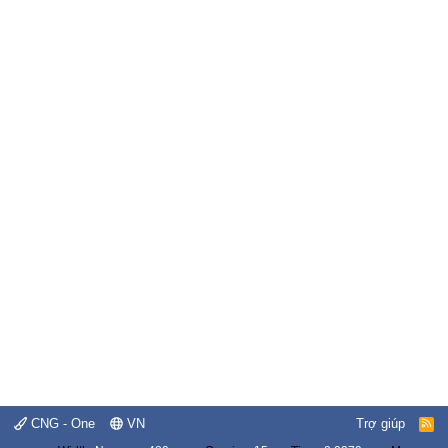
CNG - One
VN
Trợ giúp
R
S