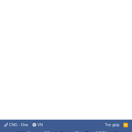
CNG - One
VN
Trợ giúp
R
S