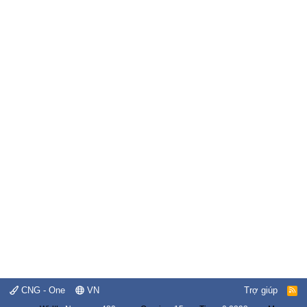
CNG - One
VN
Trợ giúp
R
S