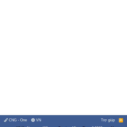
CNG - One
VN
Trợ giúp
R
S