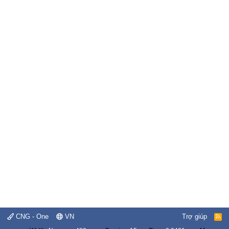
CNG - One
VN
Trợ giúp
R
S