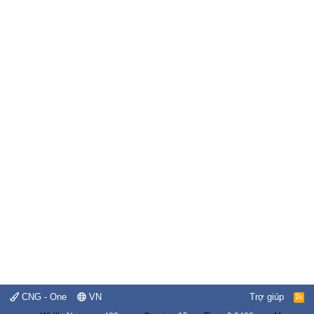
CNG - One
VN
Trợ giúp
R
S