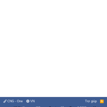
CNG - One
VN
Trợ giúp
R
S