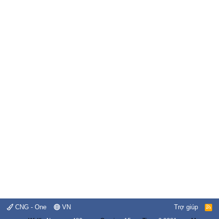
CNG - One
VN
Trợ giúp
R
S