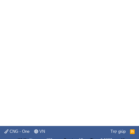
CNG - One
VN
Trợ giúp
R
S