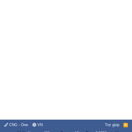
CNG - One
VN
Trợ giúp
R
S