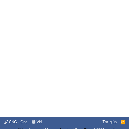
CNG - One
VN
Trợ giúp
R
S