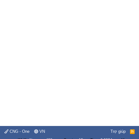
CNG - One
VN
Trợ giúp
R
S