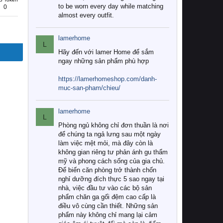
to be worn every day while matching
0
almost every outfit.
lamerhome
L
Hãy đến với lamer Home để sắm
ngay những sản phẩm phù hợp
https://lamerhomeshop.com/danh-
muc-san-pham/chieu/
lamerhome
L
Phòng ngủ không chỉ đơn thuần là nơi
để chúng ta ngả lưng sau một ngày
làm việc mệt mỏi, mà đây còn là
không gian riêng tư phản ánh gu thẩm
mỹ và phong cách sống của gia chủ.
Để biến căn phòng trở thành chốn
nghỉ dưỡng đích thực 5 sao ngay tại
nhà, việc đầu tư vào các bộ sản
phẩm chăn ga gối đệm cao cấp là
điều vô cùng cần thiết. Những sản
phẩm này không chỉ mang lại cảm