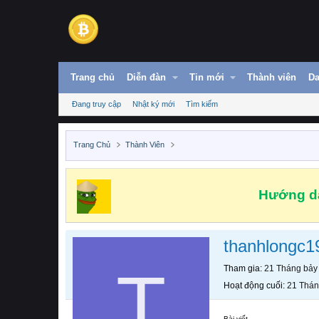
Trang chủ
Diễn đàn
Tin mới
Thành viên
Da
Đang truy cập
Nhật ký mới
Tìm kiếm
Trang Chủ
Thành Viên
Hướng dẫ
thanhlongc1
T
Tham gia
21 Tháng bảy
Hoạt động cuối
21 Thán
Bài viết