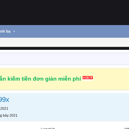
nh bạ
n kiếm tiền đơn giản miễn phí
99x
 2021
g bảy 2021
Lượt thích
VN