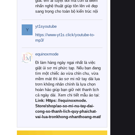
giác êm ái tuyệt đối mà còn là điểm
nhấn nghệ thuật giúp tôn lên vẻ đẹp
sang trọng cho toàn bộ kiến trúc nội
thất.
yt1syoutube
Tuy nhiên, giữa thị trường đa dạng
Y
với vô vàn thương hiệu và mẫu mã
https://www-yt1s.click/youtube-to-
như hiện nay, làm thế nào để chọn
mp3/
được những bộ chăn ga gối đệm cao
cấp thực sự chất lượng, phù hợp với
equinoxmode
khí hậu và nhu cầu sử dụng của gia
đình? Hãy cùng chúng tôi đi tìm lời
Đi làm hàng ngày ngại nhất là việc
giải đáp chi tiết qua bài viết dưới đây.
giặt ủi sơ mi phức tạp. Nếu bạn đang
tìm một chiếc áo vừa chỉn chu, vừa
1. Tại sao các gia đình hiện đại lại ưa
mềm mát thì áo sơ mi nữ tay dài lụa
chuộng chăn ga gối đệm cao cấp?
trơn không nhăn chính là lựa chọn
hoàn hảo giúp bạn giữ nét thanh lịch
Khác với các dòng sản phẩm thông
cả ngày dài. Xem chi tiết mẫu áo tại:
thường, những bộ chăn ga gối đệm
Link: Https: //equinoxmode.
cao cấp trải qua quy trình sản xuất
Store/shop/ao-so-mi-nu-tay-dai-
nghiêm ngặt từ khâu chọn lọc nguyên
cong-so-thanh-lich-quy-phaichat-
liệu tự nhiên đến công nghệ dệt
vai-lua-tronkhong-nhanthoang-mat/
nhuộm hiện đại không chứa hóa chất
độc hại. Khi sử dụng dòng sản phẩm
này, bạn sẽ cảm nhận rõ rệt sự khác