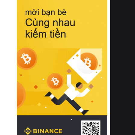
biệt từ bề mặt vải mềm mịn, khả năng
thoáng khí tuyệt vời cho đến độ đàn
hồi chuẩn xác của phần đệm nâng đỡ
cột sống.
Bên cạnh đó, việc lựa chọn các dòng
sản phẩm đạt chuẩn chất lượng quốc
tế còn giúp ngăn ngừa tình trạng kích
ứng da, hạn chế sự phát triển của vi
khuẩn và nấm mốc trong điều kiện
thời tiết nóng ẩm. Bạn có thể tìm hiểu
thêm các nghiên cứu khoa học về tác
động của giấc ngủ và môi trường
phòng ngủ đối với sức khỏe con
người tại Sleep Foundation (External
Link) để có cái nhìn toàn diện hơn.
2. Các tiêu chí vàng khi lựa chọn
chăn ga gối đệm cao cấp cho phòng
ngủ
Để sở hữu một bộ chăn ga gối đệm
cao cấp hoàn hảo cả về thẩm mỹ lẫn
công năng, người tiêu dùng cần cân
nhắc kỹ lưỡng các tiêu chí quan trọng