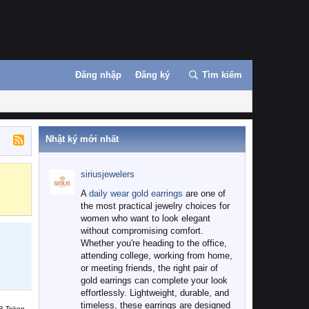
Đăng nhập
Đăng ký
Tìm kiếm
Nhật ký mới nhất
siriusjewelers
Binance
MEXC
A
daily wear gold earrings
are one of
the most practical jewelry choices for
women who want to look elegant
without compromising comfort.
Whether you're heading to the office,
attending college, working from home,
or meeting friends, the right pair of
gold earrings can complete your look
effortlessly. Lightweight, durable, and
timeless, these earrings are designed
B Token