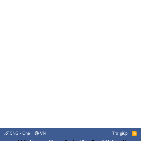
CNG - One
VN
Trợ giúp
R
S