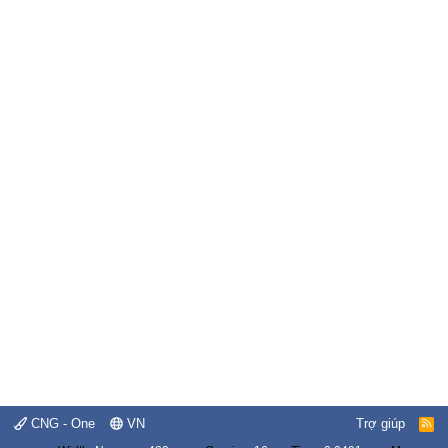
CNG - One
VN
Trợ giúp
R
S