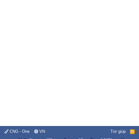
CNG - One
VN
Trợ giúp
R
S