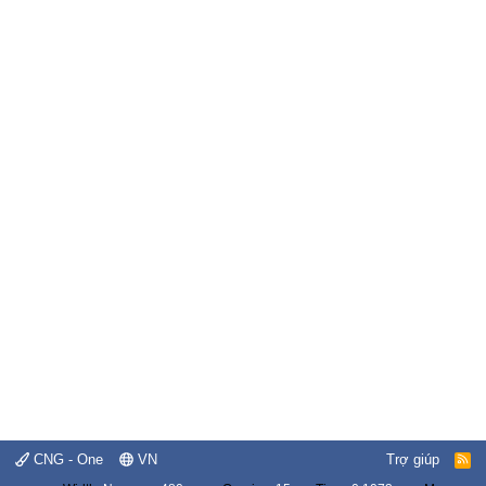
CNG - One
VN
Trợ giúp
R
S