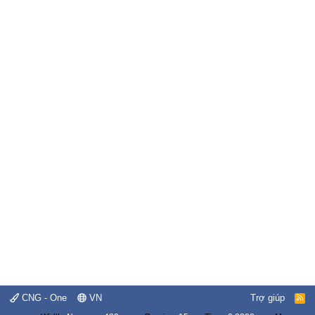
CNG - One
VN
Trợ giúp
R
S