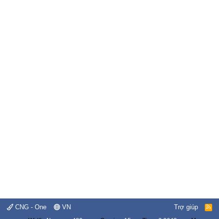
CNG - One
VN
Trợ giúp
R
S