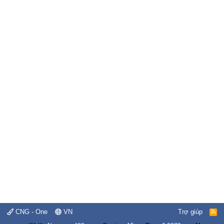
CNG - One
VN
Trợ giúp
R
S