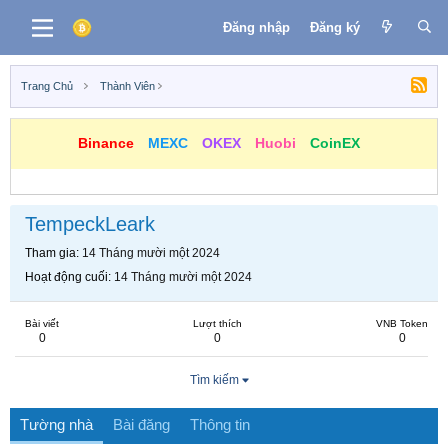
Đăng nhập
Đăng ký
Trang Chủ
Thành Viên
Binance
MEXC
OKEX
Huobi
CoinEX
TempeckLeark
Tham gia
14 Tháng mười một 2024
Hoạt động cuối
14 Tháng mười một 2024
Bài viết
Lượt thích
VNB Token
0
0
0
Tìm kiếm
Tường nhà
Bài đăng
Thông tin