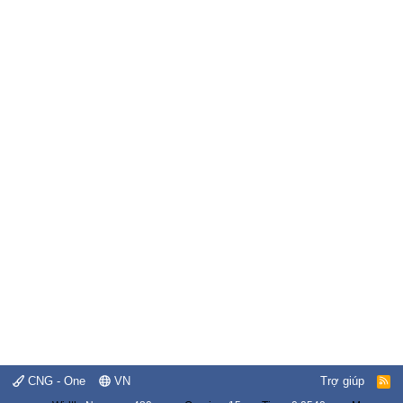
CNG - One
VN
Trợ giúp
R
S