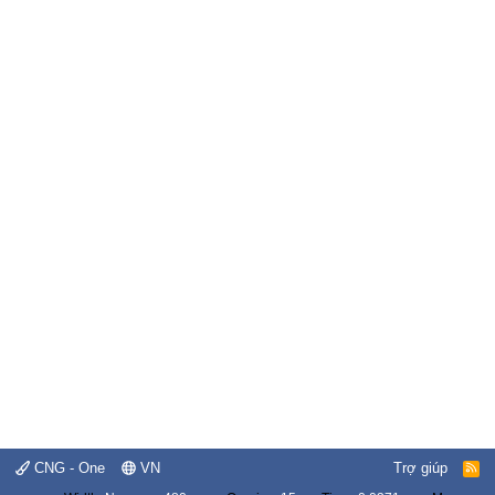
CNG - One
VN
Trợ giúp
R
S