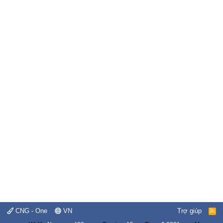
CNG - One
VN
Trợ giúp
R
S