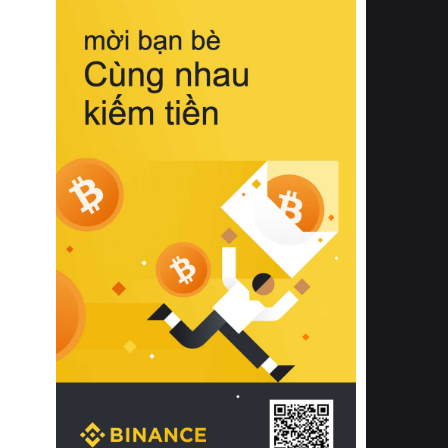
biệt từ bề mặt vải mềm mịn, khả năng
thoáng khí tuyệt vời cho đến độ đàn
hồi chuẩn xác của phần đệm nâng đỡ
cột sống.
Bên cạnh đó, việc lựa chọn các dòng
sản phẩm đạt chuẩn chất lượng quốc
tế còn giúp ngăn ngừa tình trạng kích
ứng da, hạn chế sự phát triển của vi
khuẩn và nấm mốc trong điều kiện
thời tiết nóng ẩm. Bạn có thể tìm hiểu
thêm các nghiên cứu khoa học về tác
động của giấc ngủ và môi trường
phòng ngủ đối với sức khỏe con
người tại Sleep Foundation (External
Link) để có cái nhìn toàn diện hơn.
2. Các tiêu chí vàng khi lựa chọn
chăn ga gối đệm cao cấp cho phòng
ngủ
Để sở hữu một bộ chăn ga gối đệm
cao cấp hoàn hảo cả về thẩm mỹ lẫn
công năng, người tiêu dùng cần cân
nhắc kỹ lưỡng các tiêu chí quan trọng