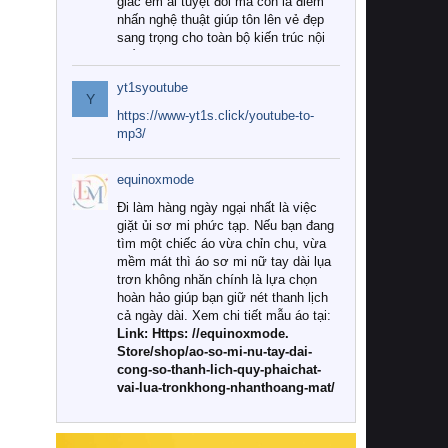
giác êm ái tuyệt đối mà còn là điểm
nhấn nghệ thuật giúp tôn lên vẻ đẹp
sang trọng cho toàn bộ kiến trúc nội
thất.
yt1syoutube
Tuy nhiên, giữa thị trường đa dạng
Y
với vô vàn thương hiệu và mẫu mã
https://www-yt1s.click/youtube-to-
như hiện nay, làm thế nào để chọn
mp3/
được những bộ chăn ga gối đệm cao
cấp thực sự chất lượng, phù hợp với
equinoxmode
khí hậu và nhu cầu sử dụng của gia
đình? Hãy cùng chúng tôi đi tìm lời
Đi làm hàng ngày ngại nhất là việc
giải đáp chi tiết qua bài viết dưới đây.
giặt ủi sơ mi phức tạp. Nếu bạn đang
tìm một chiếc áo vừa chỉn chu, vừa
1. Tại sao các gia đình hiện đại lại ưa
mềm mát thì áo sơ mi nữ tay dài lụa
chuộng chăn ga gối đệm cao cấp?
trơn không nhăn chính là lựa chọn
hoàn hảo giúp bạn giữ nét thanh lịch
Khác với các dòng sản phẩm thông
cả ngày dài. Xem chi tiết mẫu áo tại:
thường, những bộ chăn ga gối đệm
Link: Https: //equinoxmode.
cao cấp trải qua quy trình sản xuất
Store/shop/ao-so-mi-nu-tay-dai-
nghiêm ngặt từ khâu chọn lọc nguyên
cong-so-thanh-lich-quy-phaichat-
liệu tự nhiên đến công nghệ dệt
vai-lua-tronkhong-nhanthoang-mat/
nhuộm hiện đại không chứa hóa chất
độc hại. Khi sử dụng dòng sản phẩm
này, bạn sẽ cảm nhận rõ rệt sự khác