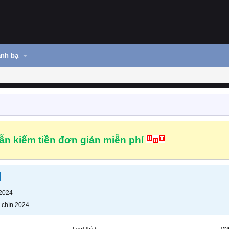
nh bạ
n kiếm tiền đơn giản miễn phí
d
 2024
 chín 2024
Lượt thích
VN