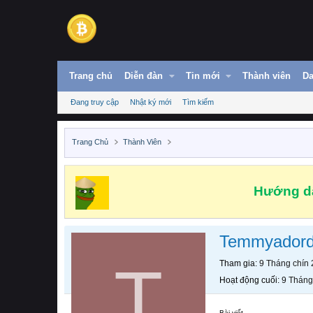
Trang chủ
Diễn đàn
Tin mới
Thành viên
Da
Đang truy cập
Nhật ký mới
Tìm kiếm
Trang Chủ
Thành Viên
Hướng dẫ
Temmyador
T
Tham gia
9 Tháng chín
Hoạt động cuối
9 Tháng
Bài viết