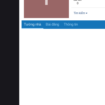
0
Tìm kiếm
Tường nhà
Bài đăng
Thông tin