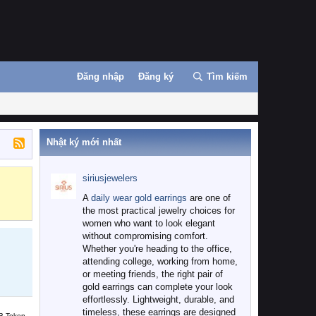
Đăng nhập
Đăng ký
Tìm kiếm
Nhật ký mới nhất
siriusjewelers
Binance
MEXC
A
daily wear gold earrings
are one of
the most practical jewelry choices for
women who want to look elegant
without compromising comfort.
Whether you're heading to the office,
attending college, working from home,
or meeting friends, the right pair of
gold earrings can complete your look
effortlessly. Lightweight, durable, and
timeless, these earrings are designed
B Token