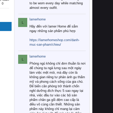
to be worn every day while matching
0
almost every outfit.
lamerhome
L
Hãy đến với lamer Home để sắm
ngay những sản phẩm phù hợp
https://lamerhomeshop.com/danh-
muc-san-pham/chieu/
lamerhome
L
Phòng ngủ không chỉ đơn thuần là nơi
để chúng ta ngả lưng sau một ngày
làm việc mệt mỏi, mà đây còn là
không gian riêng tư phản ánh gu thẩm
mỹ và phong cách sống của gia chủ.
Để biến căn phòng trở thành chốn
nghỉ dưỡng đích thực 5 sao ngay tại
nhà, việc đầu tư vào các bộ sản
phẩm chăn ga gối đệm cao cấp là
điều vô cùng cần thiết. Những sản
phẩm này không chỉ mang lại cảm