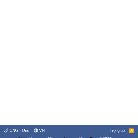
CNG - One
VN
Trợ giúp
R
S