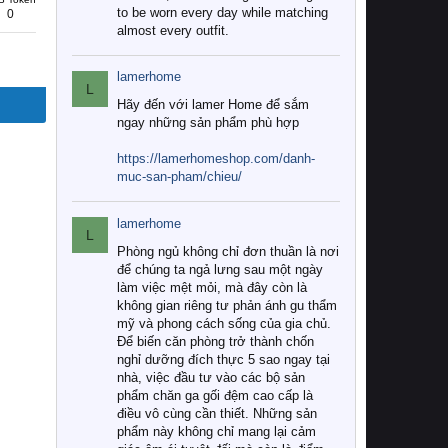
to be worn every day while matching
0
almost every outfit.
lamerhome
L
Hãy đến với lamer Home để sắm
ngay những sản phẩm phù hợp
https://lamerhomeshop.com/danh-
muc-san-pham/chieu/
lamerhome
L
Phòng ngủ không chỉ đơn thuần là nơi
để chúng ta ngả lưng sau một ngày
làm việc mệt mỏi, mà đây còn là
không gian riêng tư phản ánh gu thẩm
mỹ và phong cách sống của gia chủ.
Để biến căn phòng trở thành chốn
nghỉ dưỡng đích thực 5 sao ngay tại
nhà, việc đầu tư vào các bộ sản
phẩm chăn ga gối đệm cao cấp là
điều vô cùng cần thiết. Những sản
phẩm này không chỉ mang lại cảm