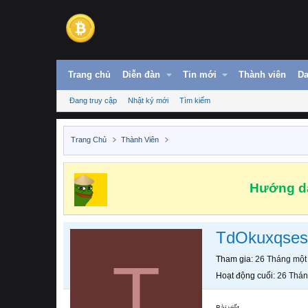
Trang chủ
Diễn đàn
Tin mới
Thành viên
Da
Đang truy cập
Nhật ký mới
Tìm kiếm
Trang Chủ
Thành Viên
Hướng dẫ
TdOkuxqses
T
Tham gia
26 Tháng một
Hoạt động cuối
26 Thán
Bài viết