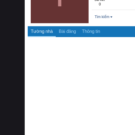
0
Tìm kiếm
Tường nhà
Bài đăng
Thông tin