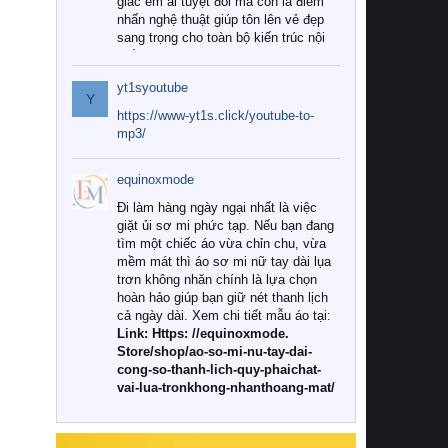
giác êm ái tuyệt đối mà còn là điểm
nhấn nghệ thuật giúp tôn lên vẻ đẹp
sang trọng cho toàn bộ kiến trúc nội
thất.
yt1syoutube
Tuy nhiên, giữa thị trường đa dạng
Y
với vô vàn thương hiệu và mẫu mã
https://www-yt1s.click/youtube-to-
như hiện nay, làm thế nào để chọn
mp3/
được những bộ chăn ga gối đệm cao
cấp thực sự chất lượng, phù hợp với
equinoxmode
khí hậu và nhu cầu sử dụng của gia
đình? Hãy cùng chúng tôi đi tìm lời
Đi làm hàng ngày ngại nhất là việc
giải đáp chi tiết qua bài viết dưới đây.
giặt ủi sơ mi phức tạp. Nếu bạn đang
tìm một chiếc áo vừa chỉn chu, vừa
1. Tại sao các gia đình hiện đại lại ưa
mềm mát thì áo sơ mi nữ tay dài lụa
chuộng chăn ga gối đệm cao cấp?
trơn không nhăn chính là lựa chọn
hoàn hảo giúp bạn giữ nét thanh lịch
Khác với các dòng sản phẩm thông
cả ngày dài. Xem chi tiết mẫu áo tại:
thường, những bộ chăn ga gối đệm
Link: Https: //equinoxmode.
cao cấp trải qua quy trình sản xuất
Store/shop/ao-so-mi-nu-tay-dai-
nghiêm ngặt từ khâu chọn lọc nguyên
cong-so-thanh-lich-quy-phaichat-
liệu tự nhiên đến công nghệ dệt
vai-lua-tronkhong-nhanthoang-mat/
nhuộm hiện đại không chứa hóa chất
độc hại. Khi sử dụng dòng sản phẩm
này, bạn sẽ cảm nhận rõ rệt sự khác