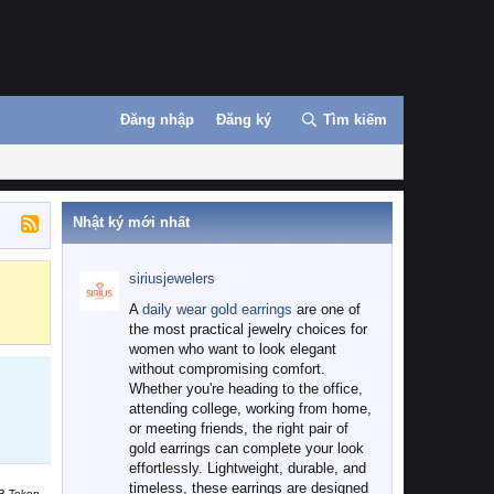
Đăng nhập
Đăng ký
Tìm kiếm
Nhật ký mới nhất
siriusjewelers
Binance
MEXC
A
daily wear gold earrings
are one of
the most practical jewelry choices for
women who want to look elegant
without compromising comfort.
Whether you're heading to the office,
attending college, working from home,
or meeting friends, the right pair of
gold earrings can complete your look
effortlessly. Lightweight, durable, and
timeless, these earrings are designed
B Token