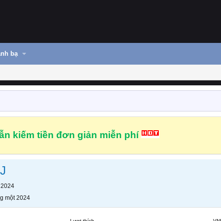
nh bạ
n kiếm tiền đơn giản miễn phí
J
 2024
g một 2024
Lượt thích
VN