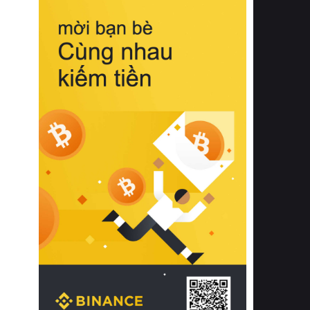
biệt từ bề mặt vải mềm mịn, khả năng
thoáng khí tuyệt vời cho đến độ đàn
hồi chuẩn xác của phần đệm nâng đỡ
cột sống.
Bên cạnh đó, việc lựa chọn các dòng
sản phẩm đạt chuẩn chất lượng quốc
tế còn giúp ngăn ngừa tình trạng kích
ứng da, hạn chế sự phát triển của vi
khuẩn và nấm mốc trong điều kiện
thời tiết nóng ẩm. Bạn có thể tìm hiểu
thêm các nghiên cứu khoa học về tác
động của giấc ngủ và môi trường
phòng ngủ đối với sức khỏe con
người tại Sleep Foundation (External
Link) để có cái nhìn toàn diện hơn.
2. Các tiêu chí vàng khi lựa chọn
chăn ga gối đệm cao cấp cho phòng
ngủ
Để sở hữu một bộ chăn ga gối đệm
cao cấp hoàn hảo cả về thẩm mỹ lẫn
công năng, người tiêu dùng cần cân
nhắc kỹ lưỡng các tiêu chí quan trọng