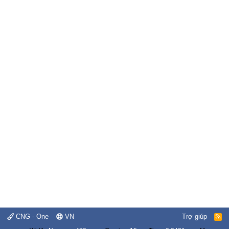
CNG - One
VN
Trợ giúp
R
S