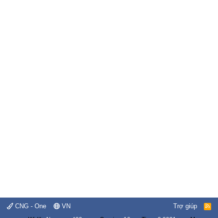
CNG - One
VN
Trợ giúp
R
S