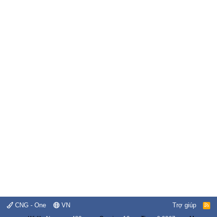
CNG - One
VN
Trợ giúp
R
S