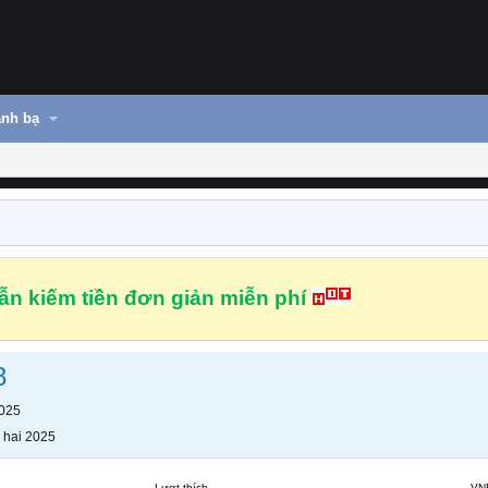
nh bạ
n kiếm tiền đơn giản miễn phí
8
2025
 hai 2025
Lượt thích
VN