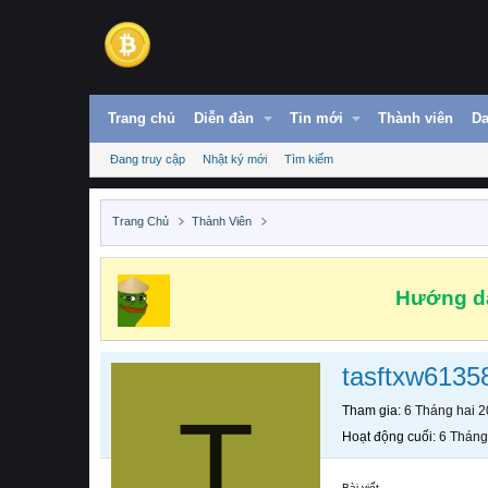
Trang chủ
Diễn đàn
Tin mới
Thành viên
Da
Đang truy cập
Nhật ký mới
Tìm kiếm
Trang Chủ
Thành Viên
Hướng dẫ
tasftxw6135
T
Tham gia
6 Tháng hai 
Hoạt động cuối
6 Tháng
Bài viết