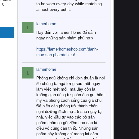
to be worn every day while matching
0
almost every outfit.
lamerhome
L
Hãy đến với lamer Home để sắm
ngay những sản phẩm phù hợp
https://lamerhomeshop.com/danh-
muc-san-pham/chieu/
lamerhome
L
Phòng ngủ không chỉ đơn thuần là nơi
để chúng ta ngả lưng sau một ngày
làm việc mệt mỏi, mà đây còn là
không gian riêng tư phản ánh gu thẩm
mỹ và phong cách sống của gia chủ.
Để biến căn phòng trở thành chốn
nghỉ dưỡng đích thực 5 sao ngay tại
nhà, việc đầu tư vào các bộ sản
phẩm chăn ga gối đệm cao cấp là
điều vô cùng cần thiết. Những sản
phẩm này không chỉ mang lại cảm