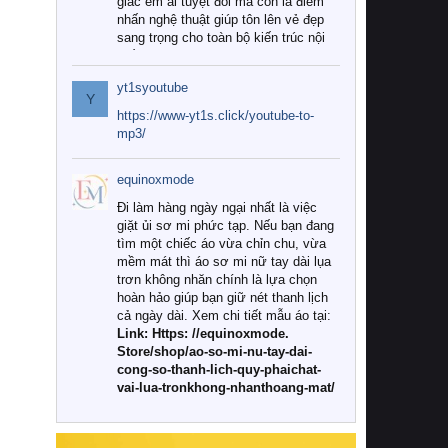
giác êm ái tuyệt đối mà còn là điểm
nhấn nghệ thuật giúp tôn lên vẻ đẹp
sang trọng cho toàn bộ kiến trúc nội
thất.
yt1syoutube
Tuy nhiên, giữa thị trường đa dạng
Y
với vô vàn thương hiệu và mẫu mã
https://www-yt1s.click/youtube-to-
như hiện nay, làm thế nào để chọn
mp3/
được những bộ chăn ga gối đệm cao
cấp thực sự chất lượng, phù hợp với
equinoxmode
khí hậu và nhu cầu sử dụng của gia
đình? Hãy cùng chúng tôi đi tìm lời
Đi làm hàng ngày ngại nhất là việc
giải đáp chi tiết qua bài viết dưới đây.
giặt ủi sơ mi phức tạp. Nếu bạn đang
tìm một chiếc áo vừa chỉn chu, vừa
1. Tại sao các gia đình hiện đại lại ưa
mềm mát thì áo sơ mi nữ tay dài lụa
chuộng chăn ga gối đệm cao cấp?
trơn không nhăn chính là lựa chọn
hoàn hảo giúp bạn giữ nét thanh lịch
Khác với các dòng sản phẩm thông
cả ngày dài. Xem chi tiết mẫu áo tại:
thường, những bộ chăn ga gối đệm
Link: Https: //equinoxmode.
cao cấp trải qua quy trình sản xuất
Store/shop/ao-so-mi-nu-tay-dai-
nghiêm ngặt từ khâu chọn lọc nguyên
cong-so-thanh-lich-quy-phaichat-
liệu tự nhiên đến công nghệ dệt
vai-lua-tronkhong-nhanthoang-mat/
nhuộm hiện đại không chứa hóa chất
độc hại. Khi sử dụng dòng sản phẩm
này, bạn sẽ cảm nhận rõ rệt sự khác