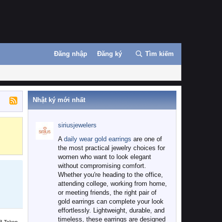
Đăng nhập
Đăng ký
Tìm kiếm
Nhật ký mới nhất
siriusjewelers
Binance
MEXC
A
daily wear gold earrings
are one of
the most practical jewelry choices for
women who want to look elegant
without compromising comfort.
Whether you're heading to the office,
attending college, working from home,
or meeting friends, the right pair of
gold earrings can complete your look
effortlessly. Lightweight, durable, and
timeless, these earrings are designed
B Token