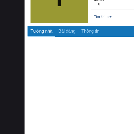
0
Tìm kiếm
Tường nhà
Bài đăng
Thông tin