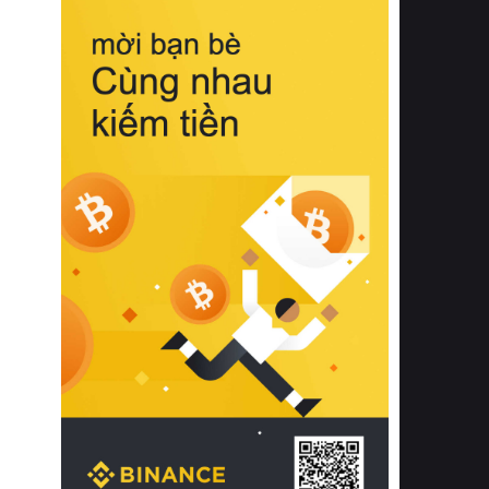
biệt từ bề mặt vải mềm mịn, khả năng
thoáng khí tuyệt vời cho đến độ đàn
hồi chuẩn xác của phần đệm nâng đỡ
cột sống.
Bên cạnh đó, việc lựa chọn các dòng
sản phẩm đạt chuẩn chất lượng quốc
tế còn giúp ngăn ngừa tình trạng kích
ứng da, hạn chế sự phát triển của vi
khuẩn và nấm mốc trong điều kiện
thời tiết nóng ẩm. Bạn có thể tìm hiểu
thêm các nghiên cứu khoa học về tác
động của giấc ngủ và môi trường
phòng ngủ đối với sức khỏe con
người tại Sleep Foundation (External
Link) để có cái nhìn toàn diện hơn.
2. Các tiêu chí vàng khi lựa chọn
chăn ga gối đệm cao cấp cho phòng
ngủ
Để sở hữu một bộ chăn ga gối đệm
cao cấp hoàn hảo cả về thẩm mỹ lẫn
công năng, người tiêu dùng cần cân
nhắc kỹ lưỡng các tiêu chí quan trọng