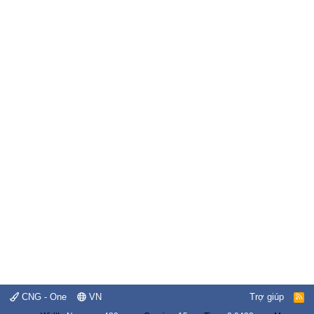
CNG - One
VN
Trợ giúp
R
S