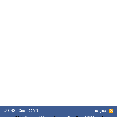
CNG - One
VN
Trợ giúp
R
S