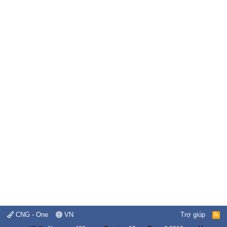
CNG - One
VN
Trợ giúp
R
S