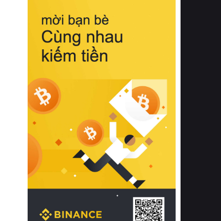
biệt từ bề mặt vải mềm mịn, khả năng
thoáng khí tuyệt vời cho đến độ đàn
hồi chuẩn xác của phần đệm nâng đỡ
cột sống.
Bên cạnh đó, việc lựa chọn các dòng
sản phẩm đạt chuẩn chất lượng quốc
tế còn giúp ngăn ngừa tình trạng kích
ứng da, hạn chế sự phát triển của vi
khuẩn và nấm mốc trong điều kiện
thời tiết nóng ẩm. Bạn có thể tìm hiểu
thêm các nghiên cứu khoa học về tác
động của giấc ngủ và môi trường
phòng ngủ đối với sức khỏe con
người tại Sleep Foundation (External
Link) để có cái nhìn toàn diện hơn.
2. Các tiêu chí vàng khi lựa chọn
chăn ga gối đệm cao cấp cho phòng
ngủ
Để sở hữu một bộ chăn ga gối đệm
cao cấp hoàn hảo cả về thẩm mỹ lẫn
công năng, người tiêu dùng cần cân
nhắc kỹ lưỡng các tiêu chí quan trọng