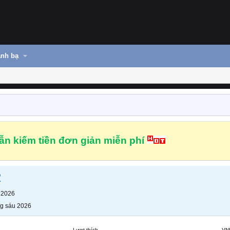
nh bạ
n kiếm tiền đơn giản miễn phí
2
 2026
g sáu 2026
Lượt thích
VN