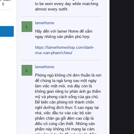
to be worn every day while matching
0
almost every outfit.
lamerhome
L
Hãy đến với lamer Home để sắm
ngay những sản phẩm phù hợp
https://lamerhomeshop.com/danh-
muc-san-pham/chieu/
lamerhome
L
Phòng ngủ không chỉ đơn thuần là nơi
để chúng ta ngả lưng sau một ngày
làm việc mệt mỏi, mà đây còn là
không gian riêng tư phản ánh gu thẩm
mỹ và phong cách sống của gia chủ.
Để biến căn phòng trở thành chốn
nghỉ dưỡng đích thực 5 sao ngay tại
nhà, việc đầu tư vào các bộ sản
phẩm chăn ga gối đệm cao cấp là
điều vô cùng cần thiết. Những sản
phẩm này không chỉ mang lại cảm