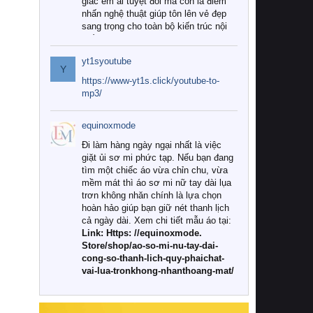
giác êm ái tuyệt đối mà còn là điểm
nhấn nghệ thuật giúp tôn lên vẻ đẹp
sang trọng cho toàn bộ kiến trúc nội
thất.
yt1syoutube
Tuy nhiên, giữa thị trường đa dạng
Y
với vô vàn thương hiệu và mẫu mã
https://www-yt1s.click/youtube-to-
như hiện nay, làm thế nào để chọn
mp3/
được những bộ chăn ga gối đệm cao
cấp thực sự chất lượng, phù hợp với
equinoxmode
khí hậu và nhu cầu sử dụng của gia
đình? Hãy cùng chúng tôi đi tìm lời
Đi làm hàng ngày ngại nhất là việc
giải đáp chi tiết qua bài viết dưới đây.
giặt ủi sơ mi phức tạp. Nếu bạn đang
tìm một chiếc áo vừa chỉn chu, vừa
1. Tại sao các gia đình hiện đại lại ưa
mềm mát thì áo sơ mi nữ tay dài lụa
chuộng chăn ga gối đệm cao cấp?
trơn không nhăn chính là lựa chọn
hoàn hảo giúp bạn giữ nét thanh lịch
Khác với các dòng sản phẩm thông
cả ngày dài. Xem chi tiết mẫu áo tại:
thường, những bộ chăn ga gối đệm
Link: Https: //equinoxmode.
cao cấp trải qua quy trình sản xuất
Store/shop/ao-so-mi-nu-tay-dai-
nghiêm ngặt từ khâu chọn lọc nguyên
cong-so-thanh-lich-quy-phaichat-
liệu tự nhiên đến công nghệ dệt
vai-lua-tronkhong-nhanthoang-mat/
nhuộm hiện đại không chứa hóa chất
độc hại. Khi sử dụng dòng sản phẩm
này, bạn sẽ cảm nhận rõ rệt sự khác