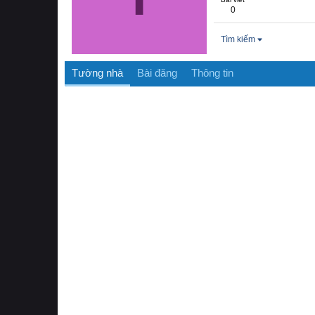
0
Tìm kiếm
Tường nhà
Bài đăng
Thông tin