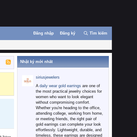
Đăng nhập
Đăng ký
Tìm kiếm
Nhật ký mới nhất
siriusjewelers
Binance
MEXC
A
daily wear gold earrings
are one of
the most practical jewelry choices for
women who want to look elegant
without compromising comfort.
Whether you're heading to the office,
attending college, working from home,
or meeting friends, the right pair of
gold earrings can complete your look
effortlessly. Lightweight, durable, and
timeless, these earrings are designed
B Token