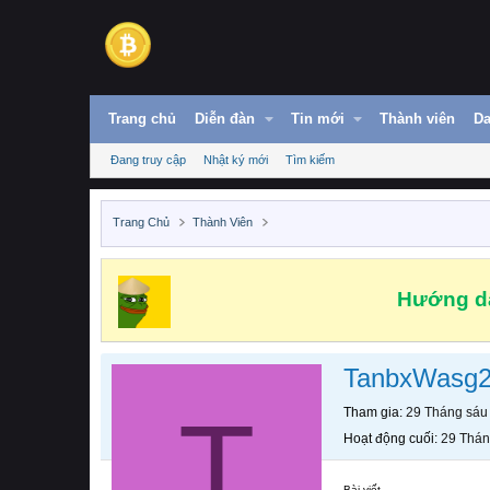
Trang chủ
Diễn đàn
Tin mới
Thành viên
Da
Đang truy cập
Nhật ký mới
Tìm kiếm
Trang Chủ
Thành Viên
Hướng dẫ
TanbxWasg
T
Tham gia
29 Tháng sáu
Hoạt động cuối
29 Thán
Bài viết