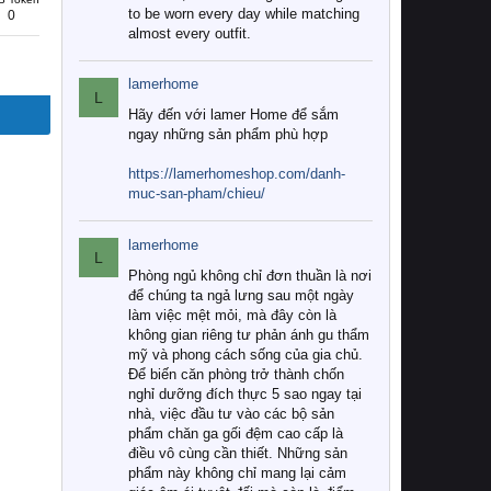
to be worn every day while matching
0
almost every outfit.
lamerhome
L
Hãy đến với lamer Home để sắm
ngay những sản phẩm phù hợp
https://lamerhomeshop.com/danh-
muc-san-pham/chieu/
lamerhome
L
Phòng ngủ không chỉ đơn thuần là nơi
để chúng ta ngả lưng sau một ngày
làm việc mệt mỏi, mà đây còn là
không gian riêng tư phản ánh gu thẩm
mỹ và phong cách sống của gia chủ.
Để biến căn phòng trở thành chốn
nghỉ dưỡng đích thực 5 sao ngay tại
nhà, việc đầu tư vào các bộ sản
phẩm chăn ga gối đệm cao cấp là
điều vô cùng cần thiết. Những sản
phẩm này không chỉ mang lại cảm