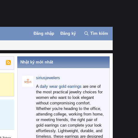
Đăng nhập
Đăng ký
Tìm kiếm
Nhật ký mới nhất
siriusjewelers
Binance
MEXC
A
daily wear gold earrings
are one of
the most practical jewelry choices for
women who want to look elegant
without compromising comfort.
Whether you're heading to the office,
attending college, working from home,
or meeting friends, the right pair of
gold earrings can complete your look
effortlessly. Lightweight, durable, and
timeless, these earrings are designed
B Token