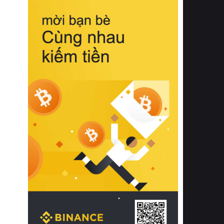
biệt từ bề mặt vải mềm mịn, khả năng
thoáng khí tuyệt vời cho đến độ đàn
hồi chuẩn xác của phần đệm nâng đỡ
cột sống.
Bên cạnh đó, việc lựa chọn các dòng
sản phẩm đạt chuẩn chất lượng quốc
tế còn giúp ngăn ngừa tình trạng kích
ứng da, hạn chế sự phát triển của vi
khuẩn và nấm mốc trong điều kiện
thời tiết nóng ẩm. Bạn có thể tìm hiểu
thêm các nghiên cứu khoa học về tác
động của giấc ngủ và môi trường
phòng ngủ đối với sức khỏe con
người tại Sleep Foundation (External
Link) để có cái nhìn toàn diện hơn.
2. Các tiêu chí vàng khi lựa chọn
chăn ga gối đệm cao cấp cho phòng
ngủ
Để sở hữu một bộ chăn ga gối đệm
cao cấp hoàn hảo cả về thẩm mỹ lẫn
công năng, người tiêu dùng cần cân
nhắc kỹ lưỡng các tiêu chí quan trọng