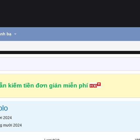
nh bạ
n kiếm tiền đơn giản miễn phí
olo
i 2024
g mười 2024
Lượt thích
VN