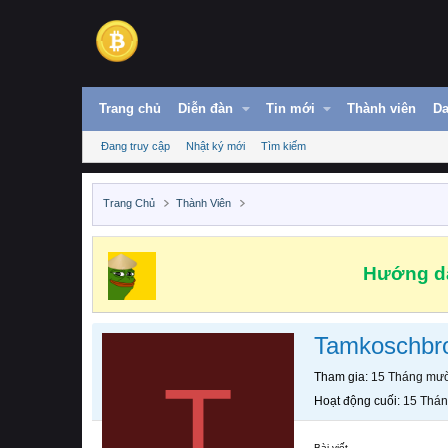
Trang chủ
Diễn đàn
Tin mới
Thành viên
Da
Đang truy cập
Nhật ký mới
Tìm kiếm
Trang Chủ
Thành Viên
Hướng dẫ
Tamkoschbr
T
Tham gia
15 Tháng mườ
Hoạt động cuối
15 Thán
Bài viết