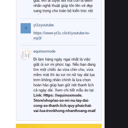
giác êm ái tuyệt đối mà còn là điểm
nhấn nghệ thuật giúp tôn lên vẻ đẹp
sang trọng cho toàn bộ kiến trúc nội
thất.
yt1syoutube
Tuy nhiên, giữa thị trường đa dạng
Y
với vô vàn thương hiệu và mẫu mã
https://www-yt1s.click/youtube-to-
như hiện nay, làm thế nào để chọn
mp3/
được những bộ chăn ga gối đệm cao
cấp thực sự chất lượng, phù hợp với
equinoxmode
khí hậu và nhu cầu sử dụng của gia
đình? Hãy cùng chúng tôi đi tìm lời
Đi làm hàng ngày ngại nhất là việc
giải đáp chi tiết qua bài viết dưới đây.
giặt ủi sơ mi phức tạp. Nếu bạn đang
tìm một chiếc áo vừa chỉn chu, vừa
1. Tại sao các gia đình hiện đại lại ưa
mềm mát thì áo sơ mi nữ tay dài lụa
chuộng chăn ga gối đệm cao cấp?
trơn không nhăn chính là lựa chọn
hoàn hảo giúp bạn giữ nét thanh lịch
Khác với các dòng sản phẩm thông
cả ngày dài. Xem chi tiết mẫu áo tại:
thường, những bộ chăn ga gối đệm
Link: Https: //equinoxmode.
cao cấp trải qua quy trình sản xuất
Store/shop/ao-so-mi-nu-tay-dai-
nghiêm ngặt từ khâu chọn lọc nguyên
cong-so-thanh-lich-quy-phaichat-
liệu tự nhiên đến công nghệ dệt
vai-lua-tronkhong-nhanthoang-mat/
nhuộm hiện đại không chứa hóa chất
độc hại. Khi sử dụng dòng sản phẩm
này, bạn sẽ cảm nhận rõ rệt sự khác